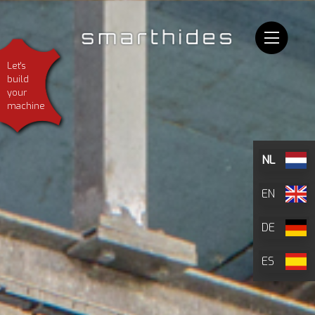
Let's
build
your
machine
NL
EN
DE
ES