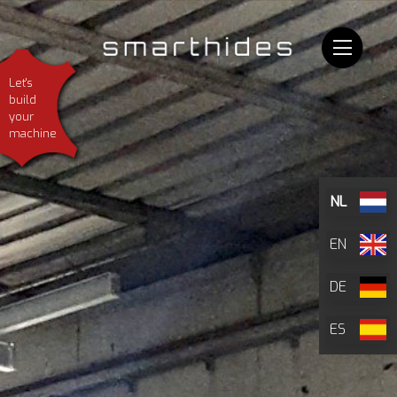
Let's
build
your
machine
NL
EN
DE
ES