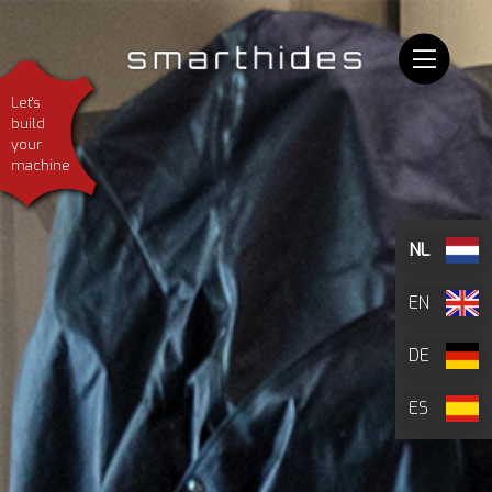
Let's
build
your
machine
NL
EN
DE
ES