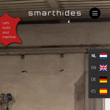
Let's
build
your
machine
NL
EN
DE
ES