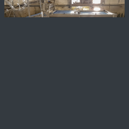
Betrouwbare ontzoutmachines
die elke capaciteit aankunnen
Onze experts bouwen de machine voor je die aansluit bij
de capaciteit die je nastreeft. Minimale
onderhoudskosten, maximale resultaten. Daar gaan we
voor!
Meer weten over onze